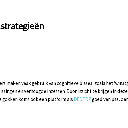
strategieën
rs maken vaak gebruik van cognitieve biases, zoals het ‘winstg
ssingen en verhoogde inzetten. Door inzicht te krijgen in dez
ne gokken komt ook een platform als
DEDPRZ
goed van pas, dank