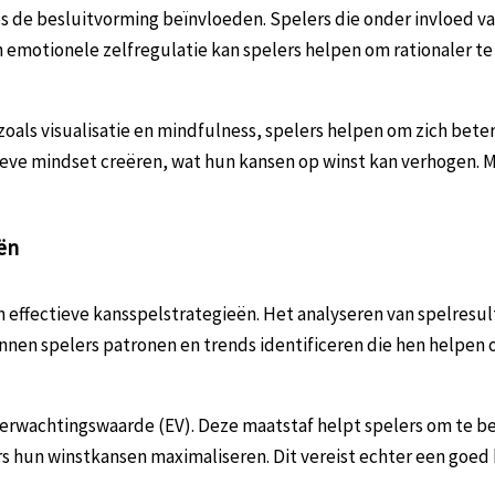
es de besluitvorming beïnvloeden. Spelers die onder invloed v
emotionele zelfregulatie kan spelers helpen om rationaler te b
als visualisatie en mindfulness, spelers helpen om zich beter 
itieve mindset creëren, wat hun kansen op winst kan verhogen
ën
an effectieve kansspelstrategieën. Het analyseren van spelresu
nen spelers patronen en trends identificeren die hen helpen o
 verwachtingswaarde (EV). Deze maatstaf helpt spelers om te be
s hun winstkansen maximaliseren. Dit vereist echter een goed 